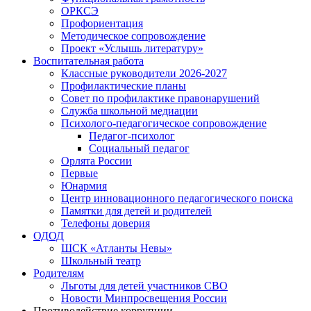
ОРКСЭ
Профориентация
Методическое сопровождение
Проект «Услышь литературу»
Воспитательная работа
Классные руководители 2026-2027
Профилактические планы
Совет по профилактике правонарушений
Служба школьной медиации
Психолого-педагогическое сопровождение
Педагог-психолог
Социальный педагог
Орлята России
Первые
Юнармия
Центр инновационного педагогического поиска
Памятки для детей и родителей
Телефоны доверия
ОДОД
ШСК «Атланты Невы»
Школьный театр
Родителям
Льготы для детей участников СВО
Новости Минпросвещения России
Противодействие коррупции