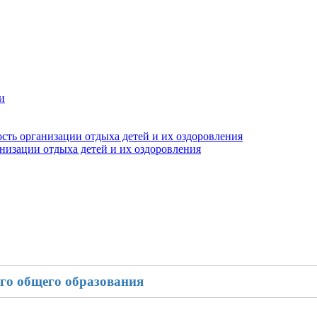
и
сть организации отдыха детей и их оздоровления
анизации отдыха детей и их оздоровления
го общего образования