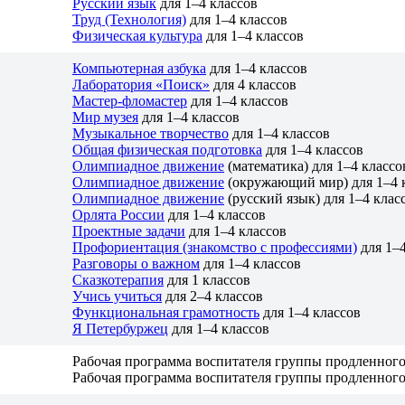
Русский язык
для 1–4 классов
Труд (Технология)
для 1–4 классов
Физическая культура
для 1–4 классов
Компьютерная азбука
для 1–4 классов
Лаборатория «Поиск»
для 4 классов
Мастер-фломастер
для 1–4 классов
Мир музея
для 1–4 классов
Музыкальное творчество
для 1–4 классов
Общая физическая подготовка
для 1–4 классов
Олимпиадное движение
(математика) для 1–4 классо
Олимпиадное движение
(окружающий мир) для 1–4 
Олимпиадное движение
(русский язык) для 1–4 клас
Орлята России
для 1–4 классов
Проектные задачи
для 1–4 классов
Профориентация (знакомство с профессиями)
для 1–4
Разговоры о важном
для 1–4 классов
Сказкотерапия
для 1 классов
Учись учиться
для 2–4 классов
Функциональная грамотность
для 1–4 классов
Я Петербуржец
для 1–4 классов
Рабочая программа воспитателя группы продленного 
Рабочая программа воспитателя группы продленного 