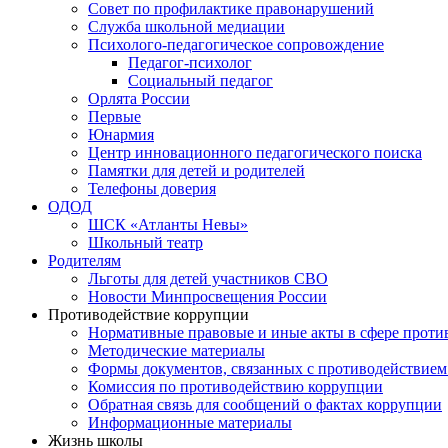
Совет по профилактике правонарушений
Служба школьной медиации
Психолого-педагогическое сопровождение
Педагог-психолог
Социальный педагог
Орлята России
Первые
Юнармия
Центр инновационного педагогического поиска
Памятки для детей и родителей
Телефоны доверия
ОДОД
ШСК «Атланты Невы»
Школьный театр
Родителям
Льготы для детей участников СВО
Новости Минпросвещения России
Противодействие коррупции
Нормативные правовые и иные акты в сфере проти
Методические материалы
Формы документов, связанных с противодействием
Комиссия по противодействию коррупции
Обратная связь для сообщений о фактах коррупции
Информационные материалы
Жизнь школы