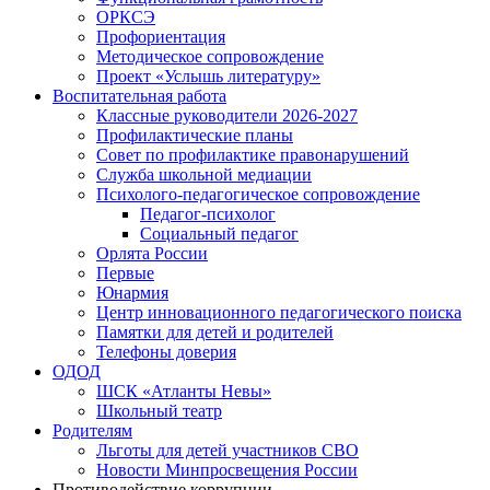
ОРКСЭ
Профориентация
Методическое сопровождение
Проект «Услышь литературу»
Воспитательная работа
Классные руководители 2026-2027
Профилактические планы
Совет по профилактике правонарушений
Служба школьной медиации
Психолого-педагогическое сопровождение
Педагог-психолог
Социальный педагог
Орлята России
Первые
Юнармия
Центр инновационного педагогического поиска
Памятки для детей и родителей
Телефоны доверия
ОДОД
ШСК «Атланты Невы»
Школьный театр
Родителям
Льготы для детей участников СВО
Новости Минпросвещения России
Противодействие коррупции