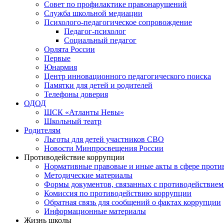
Совет по профилактике правонарушений
Служба школьной медиации
Психолого-педагогическое сопровождение
Педагог-психолог
Социальный педагог
Орлята России
Первые
Юнармия
Центр инновационного педагогического поиска
Памятки для детей и родителей
Телефоны доверия
ОДОД
ШСК «Атланты Невы»
Школьный театр
Родителям
Льготы для детей участников СВО
Новости Минпросвещения России
Противодействие коррупции
Нормативные правовые и иные акты в сфере проти
Методические материалы
Формы документов, связанных с противодействием
Комиссия по противодействию коррупции
Обратная связь для сообщений о фактах коррупции
Информационные материалы
Жизнь школы