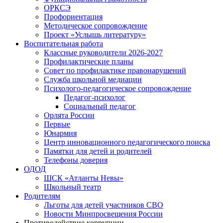
ОРКСЭ
Профориентация
Методическое сопровождение
Проект «Услышь литературу»
Воспитательная работа
Классные руководители 2026-2027
Профилактические планы
Совет по профилактике правонарушений
Служба школьной медиации
Психолого-педагогическое сопровождение
Педагог-психолог
Социальный педагог
Орлята России
Первые
Юнармия
Центр инновационного педагогического поиска
Памятки для детей и родителей
Телефоны доверия
ОДОД
ШСК «Атланты Невы»
Школьный театр
Родителям
Льготы для детей участников СВО
Новости Минпросвещения России
Противодействие коррупции