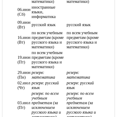
математики)
математики)
иностранные
06.июн
языки,
(Сб)
информатика
09.июн
русский язык
русский язык
(Вт)
по всем учебным
по всем учебным
16.июн
предметам (кроме
предметам (кроме
(Вт)
русского языка и
русского языка и
математики)
математики)
по всем учебным
19.июн
предметам (кроме
(Пт)
русского языка и
математики)
29.июн
резерв:
резерв:
(Пн)
математика
математика
02.июл
резерв: русский
резерв: русский
(Чт)
язык
язык
резерв: по всем
резерв: по всем
учебным
учебным
03.июл
предметам (за
предметам (за
(Пт)
исключением
исключением
русского языка и
русского языка и
математики)
математики)