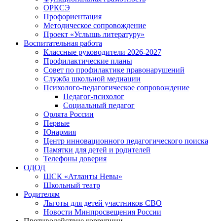
ОРКСЭ
Профориентация
Методическое сопровождение
Проект «Услышь литературу»
Воспитательная работа
Классные руководители 2026-2027
Профилактические планы
Совет по профилактике правонарушений
Служба школьной медиации
Психолого-педагогическое сопровождение
Педагог-психолог
Социальный педагог
Орлята России
Первые
Юнармия
Центр инновационного педагогического поиска
Памятки для детей и родителей
Телефоны доверия
ОДОД
ШСК «Атланты Невы»
Школьный театр
Родителям
Льготы для детей участников СВО
Новости Минпросвещения России
Противодействие коррупции